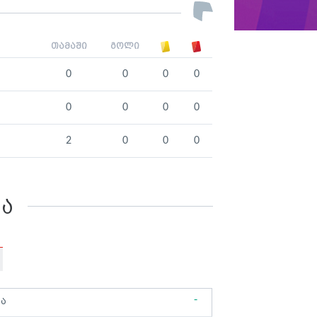
თამაში
გოლი
0
0
0
0
0
0
0
0
2
0
0
0
კა
-
ბა