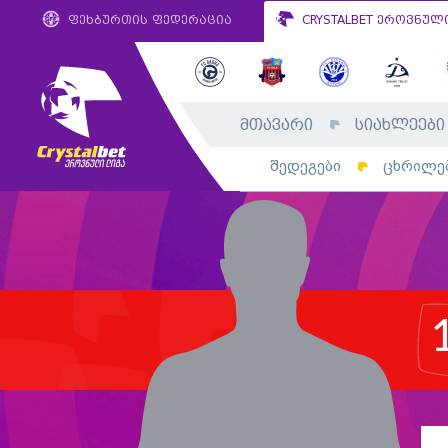
ფეხბურთის ფედერაცია
CRYSTALBET ეროვნულ
მთავარი
სიახლეები
შედეგები
ცხრილე