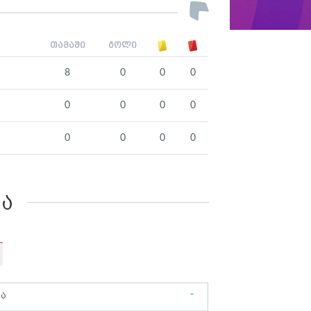
თამაში
გოლი
8
0
0
0
0
0
0
0
0
0
0
0
კა
-
ბა