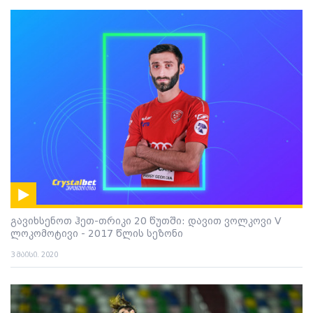
გავიხსენოთ ჰეთ-თრიკი 20 წუთში: დავით ვოლკოვი V
ლოკომოტივი - 2017 წლის სეზონი
3 მაისი. 2020