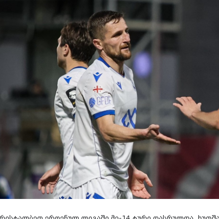
კრისტალბეთ ეროვნულ ლიგაში მე-14 ტური დასრულდა. ხუთშა