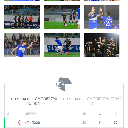
CRYSTALBET ეროვნული
CRYSTALBET ეროვნული ლიგა
ლიგა
2
±
ა
კლუბი
თ
ქ
20
5
35
1.
რუსთავი