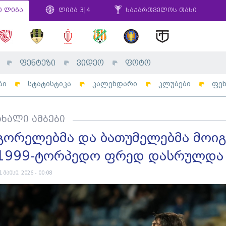
ი ლიგა
ლიგა 3|4
საქართველოს თასი
ფენტეზი
ვიდეო
ფოტო
ბი
სტატისტიკა
კალენდარი
კლუბები
ფე
ახალი ამბები
გორელებმა და ბათუმელებმა მოიგ
1999-ტორპედო ფრედ დასრულდა
1 მაისი, 2026 - 00:08