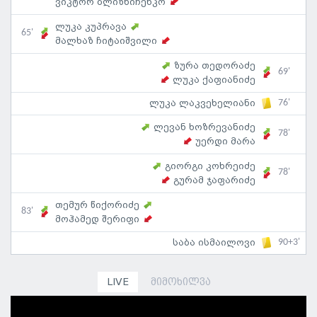
ვიკტორ ბლიზნიჩენკო
ლუკა კუპრავა
65'
მალხაზ ჩიტაიშვილი
ზურა თედორაძე
69'
ლუკა ქაფიანიძე
76'
ლუკა ლაკვეხელიანი
ლევან ხოზრევანიძე
78'
უერდი მარა
გიორგი კოხრეიძე
78'
გურამ ჯაფარიძე
თემურ წიქორიძე
83'
მოჰამედ შერიფი
90+3'
საბა ისმაილოვი
LIVE
მიმოხილვა