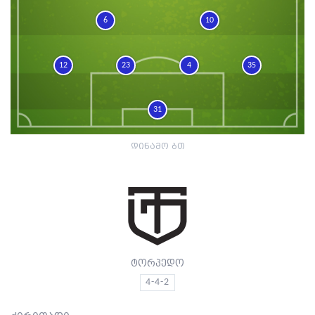
6
10
12
23
4
35
31
დინამო ბთ
ტორპედო
4-4-2