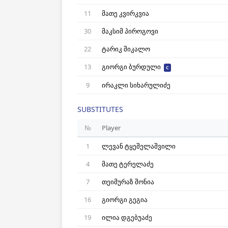
11
მათე კვირკვია
30
მაკსიმ პიროგოვი
22
ტარიკ შიკალო
13
გიორგი ბურდული
C
9
ირაკლი სიხარულიძე
SUBSTITUTES
№
Player
1
ლევან ტყეშელაშვილი
4
მათე ტერელაძე
7
თეიმურაზ შონია
16
გიორგი გეგია
19
ილია დგებუაძე