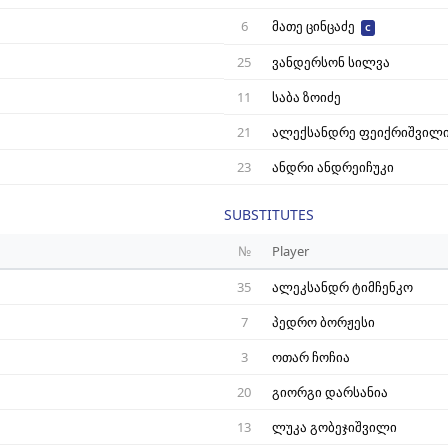
6
მათე ცინცაძე
C
25
ვანდერსონ სილვა
11
საბა ზოიძე
21
ალექსანდრე ფეიქრიშვილ
23
ანდრი ანდრეიჩუკი
SUBSTITUTES
№
Player
35
ალეკსანდრ ტიმჩენკო
7
პედრო ბორჟესი
3
ოთარ ჩოჩია
20
გიორგი დარსანია
13
ლუკა გობეჯიშვილი