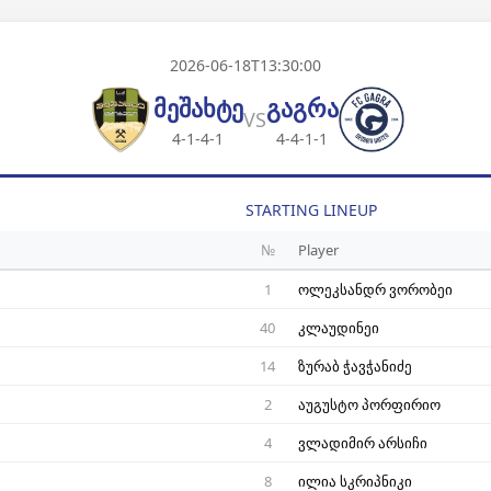
2026-06-18T13:30:00
მეშახტე
გაგრა
VS
4-1-4-1
4-4-1-1
STARTING LINEUP
№
Player
1
ოლეკსანდრ ვორობეი
40
კლაუდინეი
14
ზურაბ ჭავჭანიძე
2
აუგუსტო პორფირიო
4
ვლადიმირ არსიჩი
8
ილია სკრიპნიკი