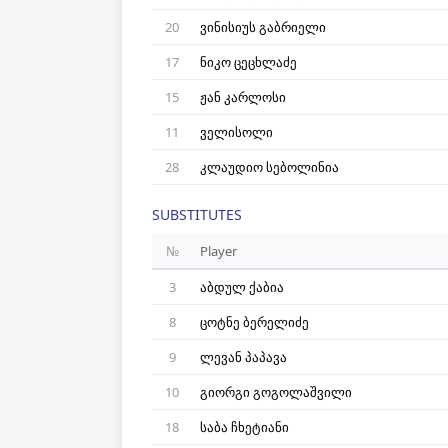
20
ვინისიუს გაბრიელი
17
ნიკო ცეცხლაძე
15
ჟან კარლოსი
11
ველისოლი
28
კლაუდიო სებოლინია
SUBSTITUTES
№
Player
3
აბდულ ქაბია
8
ცოტნე ბერელიძე
9
ლევან პაპავა
10
გიორგი გოგოლაშვილი
18
საბა ჩხეტიანი