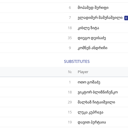
6
მოჰამედ შერიფი
7
ვლადიმერ მამუჩაშვილი
C
18
კისლე ზიტა
35
დიეგო დეისაძე
9
კომნენ ანდრიჩი
SUBSTITUTES
№
Player
1
ოთო გოშაძე
18
ვიკტორ ბლიზნიჩენკო
29
მალხაზ ჩიტაიშვილი
15
ლუკა კუპრავა
19
დავით პერტაია