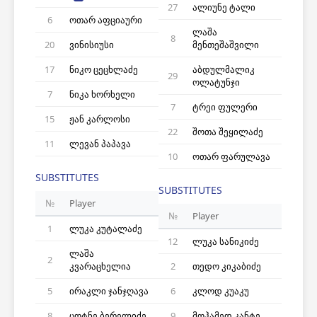
27
ალიუნე ტალი
6
ოთარ აფციაური
ლაშა
8
20
ვინისიუსი
მენთეშაშვილი
17
ნიკო ცეცხლაძე
აბდულმალიკ
29
ოლატუნჯი
7
ნიკა ხორხელი
7
ტრეი ფულერი
15
ჟან კარლოსი
22
შოთა შეყილაძე
11
ლევან პაპავა
10
ოთარ ფარულავა
SUBSTITUTES
SUBSTITUTES
№
Player
№
Player
1
ლუკა კუტალაძე
12
ლუკა სანიკიძე
ლაშა
2
კვარაცხელია
2
თედო კიკაბიძე
5
ირაკლი ჯანჯღავა
6
კლოდ კუაკუ
8
ცოტნე ბერელიძე
9
მოჰამედ კანტე