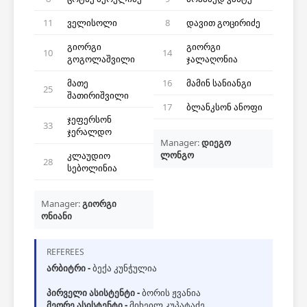
11
ველისოლი
8
დავით გოცირიძე
გიორგი
გიორგი
10
14
გოგოლაშვილი
ჯალაღონია
მათე
16
მამინ სანიანგი
25
შათირიშვილი
17
ბლანკსონ ანოფი
ჯეფერსონ
33
ჯერალდო
Manager:
დიეგო
ლონგო
კლაუდიო
28
სებოლინია
Manager:
გიორგი
ონიანი
REFEREES
არბიტრი -
ბექა კუნჭულია
პირველი ასისტენტი -
ბორის ჟვანია
მეორე ასისტენტი -
მიხეილ კუპატაძე