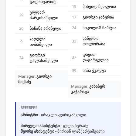
გალახვარიძე
15
მიხეილ ჩქოფოია
ელდარ
29
17
გიორგი ჯაბურია
პარკინაშვილი
24
ნიკოლოზ ჩარტია
20
ბაჩანა არაბული
სანდრო
ჯადული
33
9
თოლორაია
იობაშვილი
დავით
გიორგი
37
34
დაგარგულია
ტალახაშვილი
39
საბა ჭკადუა
Manager:
გიორგი
მიქაძე
Manager:
კახაბერ
კაჭარავა
REFEREES
არბიტრი -
ირაკლი კვირიკაშვილი
პირველი ასისტენტი -
გელა ბერაძე
მეორე ასისტენტი -
მირიან ლაშქარეიშვილი