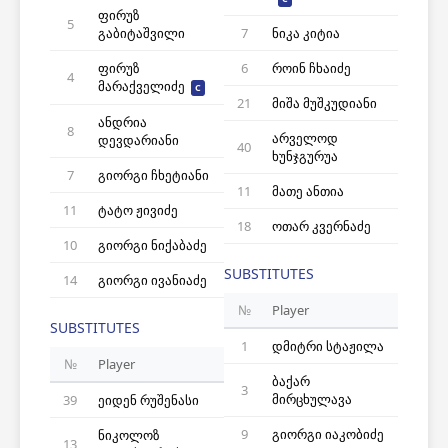
ფირუზ
5
გაბიტაშვილი
7
ნიკა კიტია
ფირუზ
6
როინ ჩხაიძე
4
მარაქველიძე
C
21
მიშა მუშკუდიანი
ანდრია
8
არველოდ
დევდარიანი
40
ხუნჯგურუა
7
გიორგი ჩხეტიანი
11
მათე ანთია
11
ტატო ჟივიძე
18
ოთარ კვერნაძე
10
გიორგი ნიქაბაძე
SUBSTITUTES
14
გიორგი ივანიაძე
№
Player
SUBSTITUTES
1
დმიტრი სტაჟილა
№
Player
ბაქარ
3
მირცხულავა
39
ეიდენ რუშენასი
9
გიორგი იაკობიძე
ნიკოლოზ
13