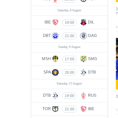
Saturday, 8 August
IBE
DIL
19:00
9
DBT
GAG
21:00
Sunday, 9 August
MSH
SMG
17:00
SPA
DTB
20:00
Saturday, 15 August
DTB
RUS
19:00
TOR
IBE
21:00
1