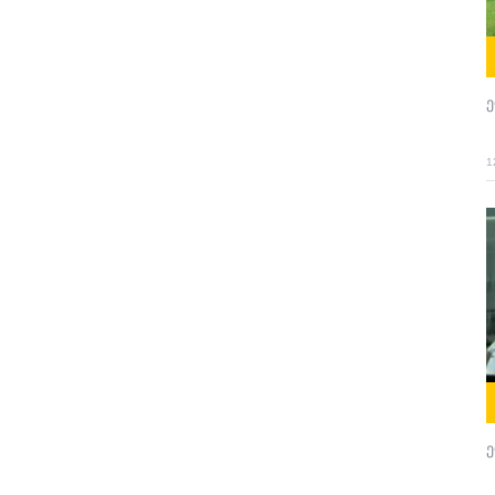
ე
1
ე