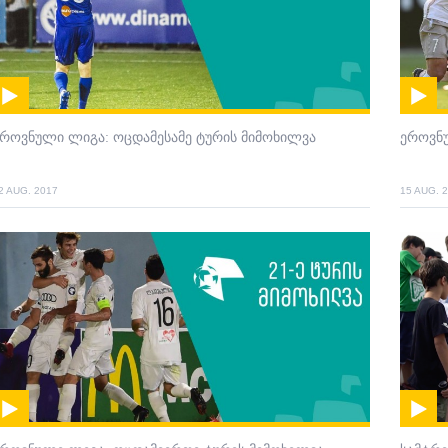
როვნული ლიგა: ოცდამესამე ტურის მიმოხილვა
ეროვნ
2 AUG. 2017
15 AUG. 