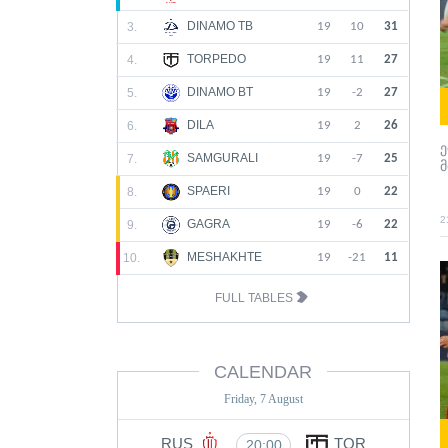
DINAMO TB
3.
19
10
31
TORPEDO
4.
19
11
27
DINAMO BT
5.
19
-2
27
DILA
6.
19
2
26
SAMGURALI
7.
19
-7
25
SPAERI
8.
19
0
22
2
GAGRA
9.
19
-6
22
MESHAKHTE
10.
19
-21
11
FULL TABLES
CALENDAR
Friday, 7 August
RUS
TOR
20:00