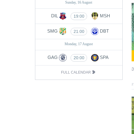
Sunday, 16 August
DIL
MSH
19:00
SMG
DBT
21:00
Monday, 17 August
GAG
SPA
20:00
ე
FULL CALENDAR
2