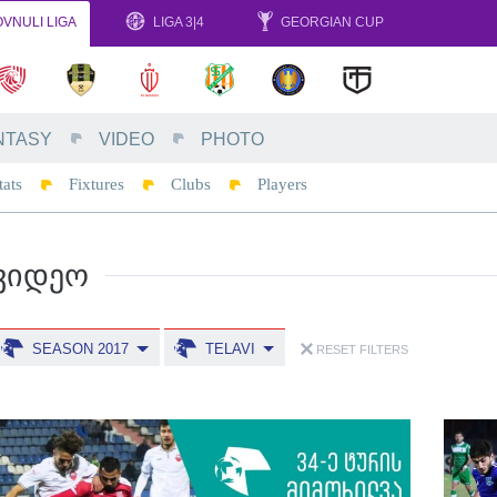
VNULI LIGA
LIGA 3|4
GEORGIAN CUP
NTASY
VIDEO
PHOTO
tats
Fixtures
Clubs
Players
ᲕᲘᲓᲔᲝ
SEASON 2017
TELAVI
RESET FILTERS