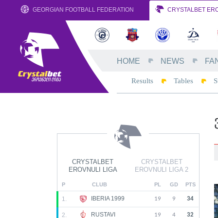
GEORGIAN FOOTBALL FEDERATION
CRYSTALBET ERO
HOME
NEWS
FA
Results
Tables
S
CRYSTALBET
CRYSTALBET
EROVNULI LIGA
EROVNULI LIGA 2
P
CLUB
PL
GD
PTS
IBERIA 1999
1.
19
9
34
RUSTAVI
2.
19
4
32