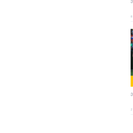
8
ე
2