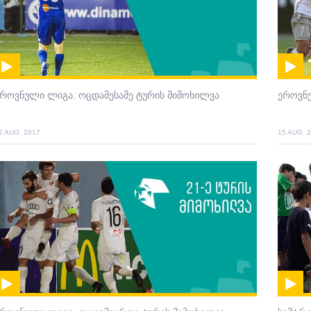
როვნული ლიგა: ოცდამესამე ტურის მიმოხილვა
ეროვნ
2 AUG. 2017
15 AUG. 