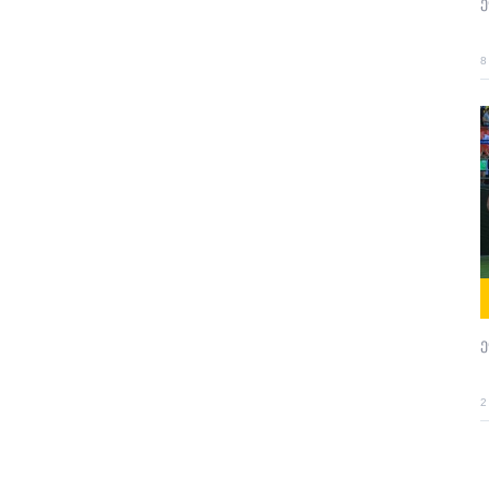
8
ე
2