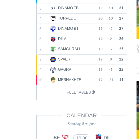
DINAMO TB
3.
19
10
31
TORPEDO
4.
20
10
27
DINAMO BT
5.
19
-2
27
DILA
6.
19
2
26
SAMGURALI
7.
19
-7
25
SPAERI
8.
19
0
22
2
GAGRA
9.
19
-6
22
MESHAKHTE
10.
19
-21
11
FULL TABLES
CALENDAR
Saturday, 8 August
IBE
DIL
19:00