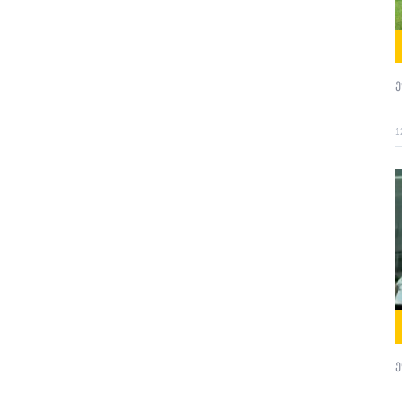
ე
1
ე