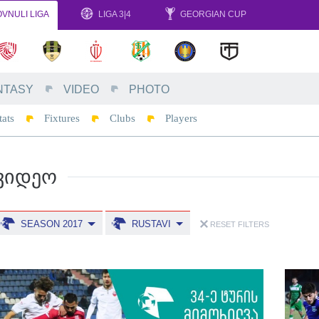
VNULI LIGA
LIGA 3|4
GEORGIAN CUP
NTASY
VIDEO
PHOTO
tats
Fixtures
Clubs
Players
ᲕᲘᲓᲔᲝ
SEASON 2017
RUSTAVI
RESET FILTERS