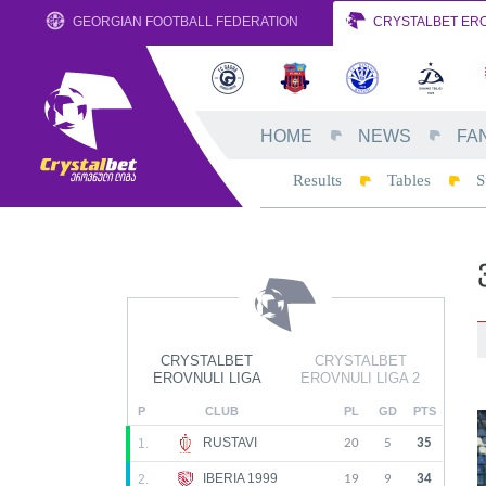
GEORGIAN FOOTBALL FEDERATION
CRYSTALBET ERO
HOME
NEWS
FA
Results
Tables
S
CRYSTALBET
CRYSTALBET
EROVNULI LIGA
EROVNULI LIGA 2
P
CLUB
PL
GD
PTS
RUSTAVI
1.
20
5
35
IBERIA 1999
2.
19
9
34