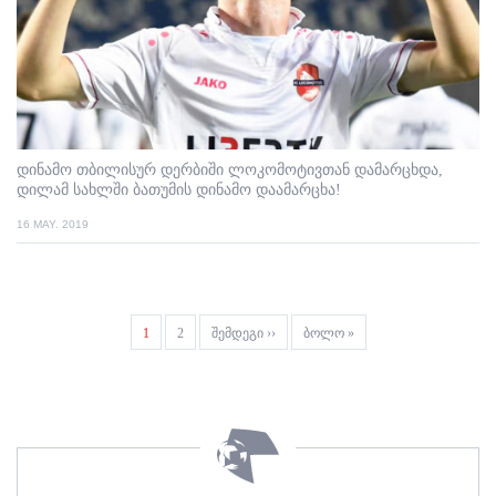
დინამო თბილისურ დერბიში ლოკომოტივთან დამარცხდა,
დილამ სახლში ბათუმის დინამო დაამარცხა!
16 MAY. 2019
Pagination
Current
1
Page
2
Next
შემდეგი ››
Last
ბოლო »
page
page
page