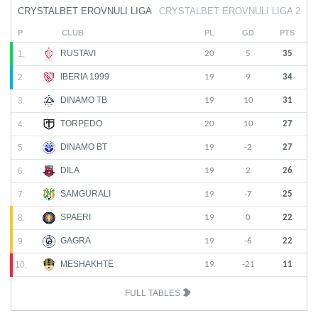
CRYSTALBET EROVNULI LIGA
CRYSTALBET EROVNULI LIGA 2
P
CLUB
PL
GD
PTS
RUSTAVI
1.
20
5
35
IBERIA 1999
2.
19
9
34
DINAMO TB
3.
19
10
31
TORPEDO
4.
20
10
27
DINAMO BT
5.
19
-2
27
DILA
6.
19
2
26
SAMGURALI
7.
19
-7
25
SPAERI
8.
19
0
22
GAGRA
9.
19
-6
22
MESHAKHTE
10.
19
-21
11
FULL TABLES