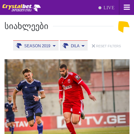
LIVE
ᲡᲘᲐᲮᲚᲔᲔᲑᲘ
SEASON 2019
DILA
RESET FILTERS